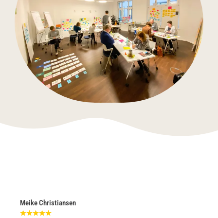
Meike Christiansen
Peter 
★
★
★
★
★
und Ve