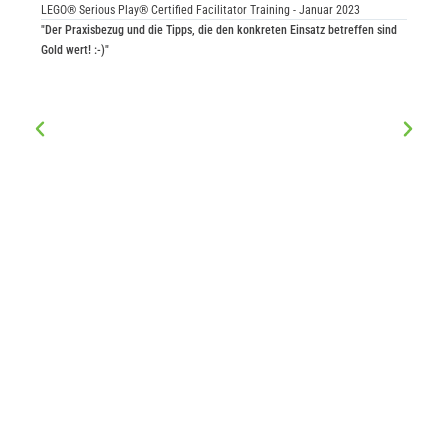
LEGO® Serious Play® Certified Facilitator Training - Januar 2023
★
★
★
"Der Praxisbezug und die Tipps, die den konkreten Einsatz betreffen sind
LEGO® S
Gold wert! :-)"
"Total p