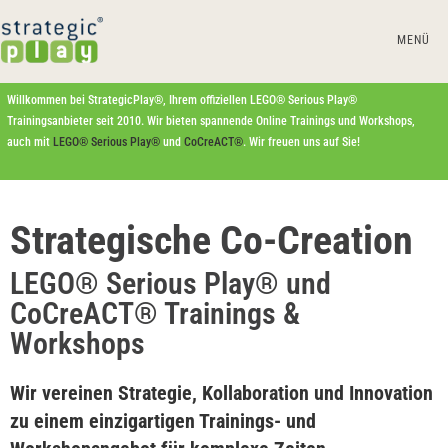
MENÜ
Willkommen bei StrategicPlay®, Ihrem offiziellen LEGO® Serious Play®
Trainingsanbieter seit 2010. Wir bieten spannende Online Trainings und Workshops,
auch mit
LEGO® Serious Play®
und
CoCreACT®
. Wir freuen uns auf Sie!
Strategische Co-Creation
LEGO® Serious Play® und
CoCreACT® Trainings &
Workshops
Wir vereinen Strategie, Kollaboration und Innovation
zu einem einzigartigen Trainings- und