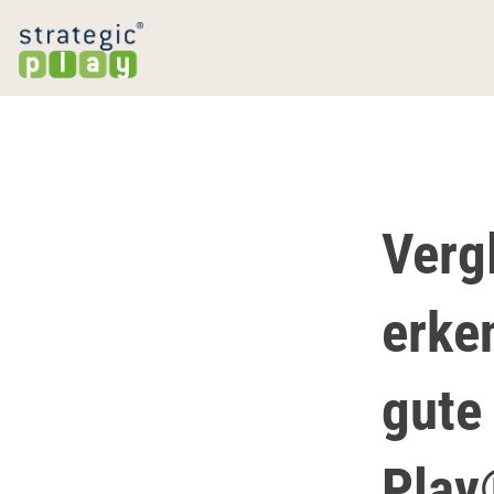
Verg
erke
gute
Pla