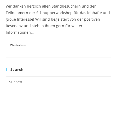
Wir danken herzlich allen Standbesuchern und den
Teilnehmern der Schnupperworkshop für das lebhafte und
große Interesse! Wir sind begeistert von der positiven
Resonanz und stehen Ihnen gern für weitere
Informationen…
„Zukunft
Weiterlesen
Personal“
Am
9.
Und
10.
September
Search
2008
In
Köln
Pre
Es
to
clo
the
sea