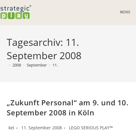
Zum
Inhalt
MENÜ
springen
Tagesarchiv: 11.
September 2008
>
2008
>
September
>
11.
„Zukunft Personal“ am 9. und 10.
September 2008 in Köln
Beitrags-
Beitrag
Beitrags-
kel
11. September 2008
LEGO SERIOUS PLAY™
Autor:
veröffentlicht:
Kategorie: