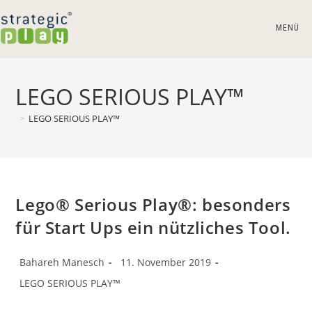
Zum
Inhalt
MENÜ
springen
LEGO SERIOUS PLAY™
>
LEGO SERIOUS PLAY™
Lego® Serious Play®: besonders
für Start Ups ein nützliches Tool.
Beitrags-
Beitrag
Bahareh Manesch
11. November 2019
Autor:
veröffentlicht:
Beitrags-
LEGO SERIOUS PLAY™
Kategorie: