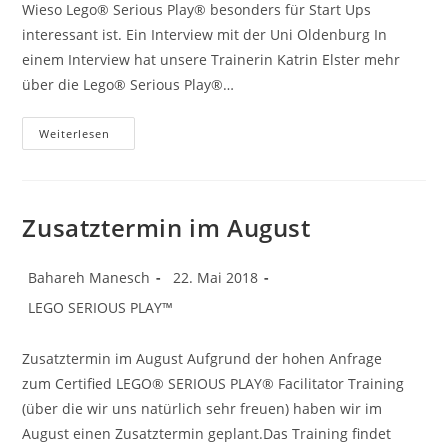
Wieso Lego® Serious Play® besonders für Start Ups
interessant ist. Ein Interview mit der Uni Oldenburg In
einem Interview hat unsere Trainerin Katrin Elster mehr
über die Lego® Serious Play®…
Lego®
Weiterlesen
Serious
Play®:
Besonders
Für
Start
Ups
Zusatztermin im August
Ein
Nützliches
Tool.
Beitrags-
Beitrag
Bahareh Manesch
22. Mai 2018
Autor:
veröffentlicht:
Beitrags-
LEGO SERIOUS PLAY™
Kategorie:
Zusatztermin im August Aufgrund der hohen Anfrage
zum Certified LEGO® SERIOUS PLAY® Facilitator Training
(über die wir uns natürlich sehr freuen) haben wir im
August einen Zusatztermin geplant.Das Training findet