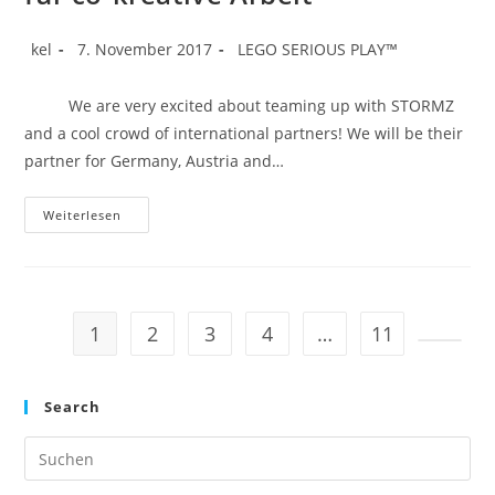
Beitrags-
Beitrag
Beitrags-
kel
7. November 2017
LEGO SERIOUS PLAY™
Autor:
veröffentlicht:
Kategorie:
We are very excited about teaming up with STORMZ
and a cool crowd of international partners! We will be their
partner for Germany, Austria and…
STORMZ
Weiterlesen
–
Digitale
Unterstützung
Für
Co-
Kreative
Arbeit
1
2
3
4
…
11
Zur näc
Search
Pre
Es