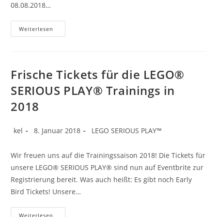
08.08.2018…
Zusatztermin
Weiterlesen
Im
August
Frische Tickets für die LEGO®
SERIOUS PLAY® Trainings in
2018
Beitrags-
Beitrag
Beitrags-
kel
8. Januar 2018
LEGO SERIOUS PLAY™
Autor:
veröffentlicht:
Kategorie:
Wir freuen uns auf die Trainingssaison 2018! Die Tickets für
unsere LEGO® SERIOUS PLAY® sind nun auf Eventbrite zur
Registrierung bereit. Was auch heißt: Es gibt noch Early
Bird Tickets! Unsere…
Frische
Weiterlesen