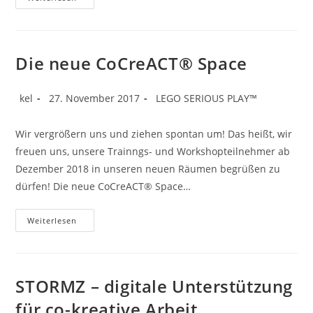
Tickets
Für
Die
LEGO®
SERIOUS
PLAY®
Die neue CoCreACT® Space
Trainings
In
2018
Beitrags-
Beitrag
Beitrags-
kel
27. November 2017
LEGO SERIOUS PLAY™
Autor:
veröffentlicht:
Kategorie:
Wir vergrößern uns und ziehen spontan um! Das heißt, wir
freuen uns, unsere Trainngs- und Workshopteilnehmer ab
Dezember 2018 in unseren neuen Räumen begrüßen zu
dürfen! Die neue CoCreACT® Space…
Die
Weiterlesen
Neue
CoCreACT®
Space
STORMZ – digitale Unterstützung
für co-kreative Arbeit