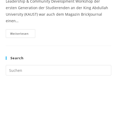
Leadership & Community Development Workshop der
ersten Generation der Studierenden an der King Abdullah
University (KAUST) war auch dem Magazin BrickJournal
einen…
Discover
Weiterlesen
KAUST
Workshop
In
BrickJournal
Search
Pre
Es
to
clo
the
sea
pan