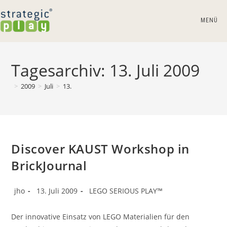
Zum
Inhalt
MENÜ
springen
Tagesarchiv: 13. Juli 2009
>
2009
>
Juli
>
13.
Discover KAUST Workshop in
BrickJournal
Beitrags-
Beitrag
Beitrags-
jho
13. Juli 2009
LEGO SERIOUS PLAY™
Autor:
veröffentlicht:
Kategorie:
Der innovative Einsatz von LEGO Materialien für den