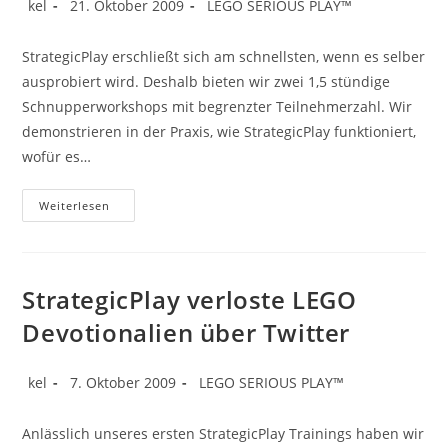
Beitrags-
Beitrag
Beitrags-
kel
21. Oktober 2009
LEGO SERIOUS PLAY™
Autor:
veröffentlicht:
Kategorie:
StrategicPlay erschließt sich am schnellsten, wenn es selber
ausprobiert wird. Deshalb bieten wir zwei 1,5 stündige
Schnupperworkshops mit begrenzter Teilnehmerzahl. Wir
demonstrieren in der Praxis, wie StrategicPlay funktioniert,
wofür es…
Komplexe
Weiterlesen
Herausforderungen
Meistern:
StrategicPlay
Schnupperworkshops
StrategicPlay verloste LEGO
Devotionalien über Twitter
Beitrags-
Beitrag
Beitrags-
kel
7. Oktober 2009
LEGO SERIOUS PLAY™
Autor:
veröffentlicht:
Kategorie:
Anlässlich unseres ersten StrategicPlay Trainings haben wir