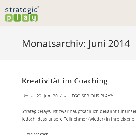
Zum
Inhalt
springen
Monatsarchiv: Juni 2014
Kreativität im Coaching
Beitrags-
Beitrag
Beitrags-
kel
29. Juni 2014
LEGO SERIOUS PLAY™
Autor:
veröffentlicht:
Kategorie:
StrategicPlay® ist zwar hauptsächlich bekannt für uns
jedoch, dass unsere Teilnehmer (wieder) in ihre eigene
Kreativität
Weiterlesen