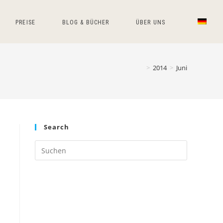
PREISE
BLOG & BÜCHER
ÜBER UNS
>
2014
>
Juni
Search
Press
Escape
to
close
the
search
panel.