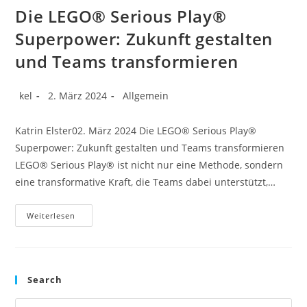
Die LEGO® Serious Play®
Superpower: Zukunft gestalten
und Teams transformieren
Beitrags-
Beitrag
Beitrags-
kel
2. März 2024
Allgemein
Autor:
veröffentlicht:
Kategorie:
Katrin Elster02. März 2024 Die LEGO® Serious Play®
Superpower: Zukunft gestalten und Teams transformieren
LEGO® Serious Play® ist nicht nur eine Methode, sondern
eine transformative Kraft, die Teams dabei unterstützt,…
Die
Weiterlesen
LEGO®
Serious
Play®
Superpower:
Zukunft
Gestalten
Search
Und
Teams
Transformieren
Pre