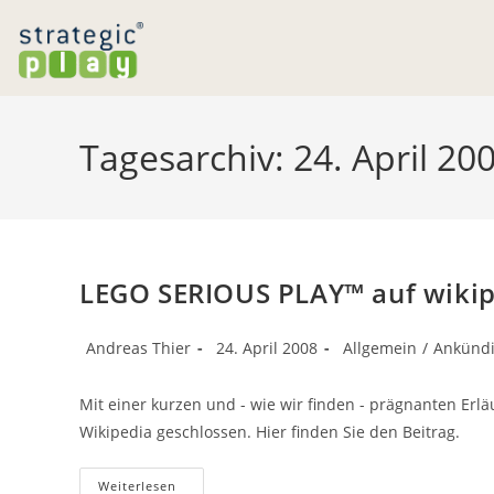
Zum
Inhalt
springen
Tagesarchiv: 24. April 20
LEGO SERIOUS PLAY™ auf wikip
Beitrags-
Beitrag
Beitrags-
Andreas Thier
24. April 2008
Allgemein
/
Ankünd
Autor:
veröffentlicht:
Kategorie:
Mit einer kurzen und - wie wir finden - prägnanten E
Wikipedia geschlossen. Hier finden Sie den Beitrag.
LEGO
Weiterlesen