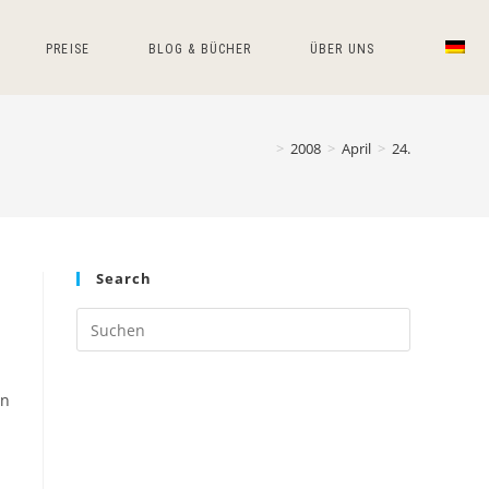
PREISE
BLOG & BÜCHER
ÜBER UNS
>
2008
>
April
>
24.
Search
Press
Escape
to
en
close
the
search
panel.