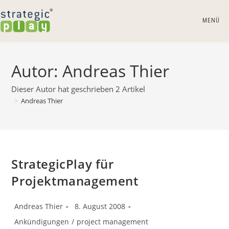
Zum
Inhalt
MENÜ
springen
Autor:
Andreas Thier
Dieser Autor hat geschrieben 2 Artikel
>
Andreas Thier
StrategicPlay für
Projektmanagement
Beitrags-
Beitrag
Andreas Thier
8. August 2008
Autor:
veröffentlicht:
Beitrags-
Ankündigungen
/
project management