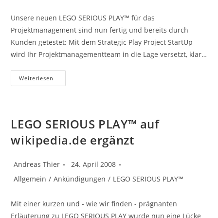
Kategorie:
Unsere neuen LEGO SERIOUS PLAY™ für das
Projektmanagement sind nun fertig und bereits durch
Kunden getestet: Mit dem Strategic Play Project StartUp
wird Ihr Projektmanagementteam in die Lage versetzt, klar…
StrategicPlay
Weiterlesen
Für
Projektmanagement
LEGO SERIOUS PLAY™ auf
wikipedia.de ergänzt
Beitrags-
Beitrag
Andreas Thier
24. April 2008
Autor:
veröffentlicht:
Beitrags-
Allgemein
/
Ankündigungen
/
LEGO SERIOUS PLAY™
Kategorie:
Mit einer kurzen und - wie wir finden - prägnanten
Erläuterung zu LEGO SERIOUS PLAY wurde nun eine Lücke