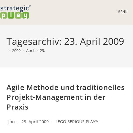
Zum
Inhalt
MENÜ
springen
Tagesarchiv: 23. April 2009
>
2009
>
April
>
23.
Agile Methode und traditionelles
Projekt-Management in der
Praxis
Beitrags-
Beitrag
Beitrags-
jho
23. April 2009
LEGO SERIOUS PLAY™
Autor:
veröffentlicht:
Kategorie: