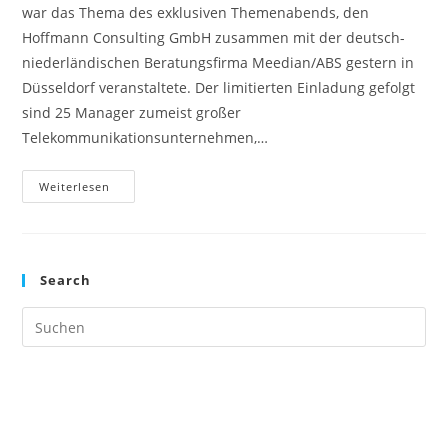
war das Thema des exklusiven Themenabends, den
Hoffmann Consulting GmbH zusammen mit der deutsch-
niederländischen Beratungsfirma Meedian/ABS gestern in
Düsseldorf veranstaltete. Der limitierten Einladung gefolgt
sind 25 Manager zumeist großer
Telekommunikationsunternehmen,…
Agile
Weiterlesen
Methode
Und
Traditionelles
Projekt-
Management
In
Search
Der
Praxis
Pre
Es
to
clo
the
sea