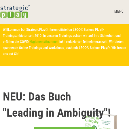
MENÜ
Willkommen bei StrategicPlay®, Ihrem offiziellen LEGO® Serious Play®
Trainingsanbieter seit 2010. In unseren Trainings achten wir auf Ihre Sicherheit und
erfüllen die COVID
Hygienemaßnahmen
inkl. reduzierter Teilnehmeranzahl. Wir bieten
spannende Online Trainings und Workshops, auch mit LEGO® Serious Play®. Wir freuen
uns auf Sie!
NEU: Das Buch
"Leading in Ambiguity"!