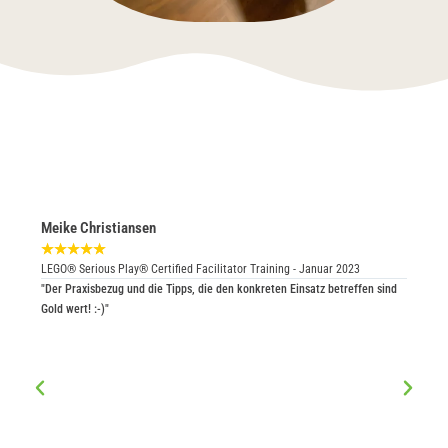
Meike Christiansen
Peter 
★
★
★
★
★
und Ve
LEGO® Serious Play® Certified Facilitator Training - Januar 2023
★
★
★
"Der Praxisbezug und die Tipps, die den konkreten Einsatz betreffen sind
LEGO® S
Gold wert! :-)"
"Total p